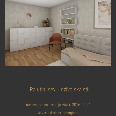
Palutini sevi - dzīvo skaisti!
2016 -2026
Interjera dizaina e-studija MINLU
© Visas tiesības aizsargātas