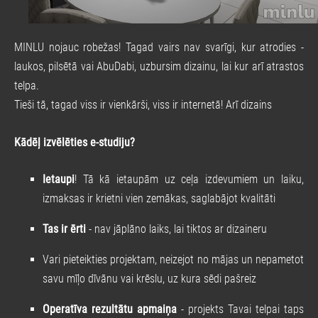
MINLU nojauc robežas! Tagad vairs nav svarīgi, kur atrodies -
laukos, pilsētā vai AbuDabi, uzbursim dizainu, lai kur arī atrastos
telpa.
Tieši tā, tagad viss ir vienkārši, viss ir internetā! Arī dizains
Kādēļ izvēlēties e-studiju?
Ietaupi
! Tā kā ietaupām uz ceļa izdevumiem un laiku,
izmaksas ir krietni vien zemākas, saglabājot kvalitāti
Tas ir ērti
- nav jāplāno laiks, lai tiktos ar dizaineru
Vari pieteikties projektam, neizejot no mājas un nepametot
savu mīļo dīvānu vai krēslu, uz kura sēdi pašreiz
Operatīva rezultātu apmaiņa
- projekts Tavai telpai taps