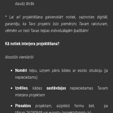
daudz ātrāk
* Lai arī projektēšana galvenokārt notiek, sazinoties digitāli,
garantēju, ka Tavs projekts būs piemērots Tavam raksturam,
vēlmēm un tieši Tavas telpas individuālajām īpašībām!
Kā notiek interjera projektēšana?
Absolūti vienkārši!
Nomēri
telpu, uzņem pāris bildes ar esošo situāciju (ja
nepieciešams)
Izvēlies
, kādas
sastāvdaļas
nepieciešamas Tavam
interjera projektam
Piesakies
projektam, aizpildot formu
šeit
, pa
tālruni 26290848 vai e-pastu (
projekti@minlu.lv
)