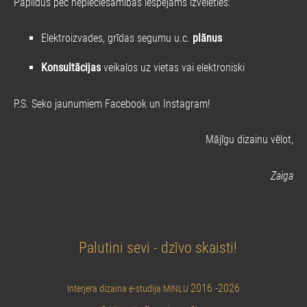
Papildus pēc nepieciešamības iespējams izvēlēties:
Elektroizvades, grīdas segumu u.c.
plānus
Konsultācijas
veikalos uz vietas vai elektroniski
P.S. Seko jaunumiem
Facebook
un
Instagram
!
Mājīgu dizainu vēlot,
Zaiga
Palutini sevi - dzīvo skaisti!
2016 -2026
Interjera dizaina e-studija MINLU