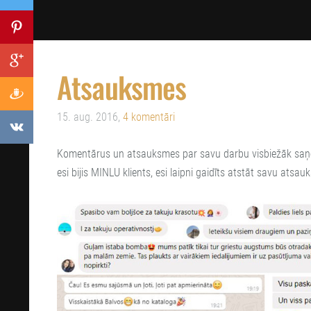
Atsauksmes
15. aug. 2016,
4 komentāri
Komentārus un atsauksmes par savu darbu visbiežāk saņem
esi bijis MINLU klients, esi laipni gaidīts atstāt savu atsa