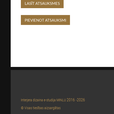
LASĪT ATSAUKSMES
PIEVIENOT ATSAUKSMI
2016 -2026
Interjera dizaina e-studija MINLU
© Visas tiesības aizsargātas