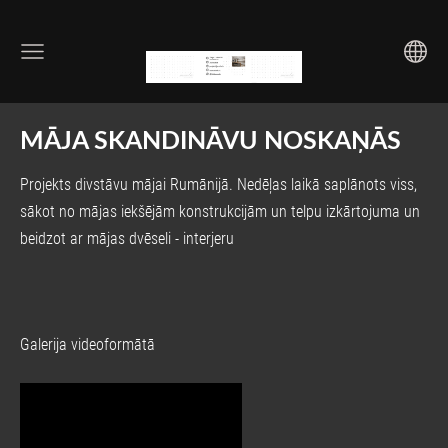
MĀJA SKANDINĀVU NOSKAŅĀS
Projekts divstāvu mājai Rumānijā. Nedēļas laikā saplānots viss,
sākot no mājas iekšējām konstrukcijām un telpu izkārtojuma un
beidzot ar mājas dvēseli - interjeru
Galerija videoformātā