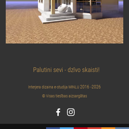
Palutini sevi - dzīvo skaisti!
2016 -2026
Interjera dizaina e-studija MINLU
© Visas tiesības aizsargātas