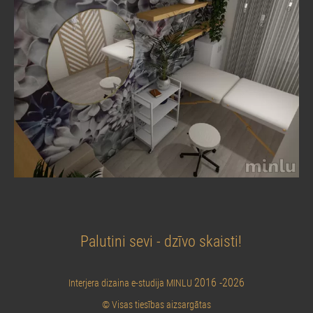
Palutini sevi - dzīvo skaisti!
2016 -2026
Interjera dizaina e-studija MINLU
© Visas tiesības aizsargātas