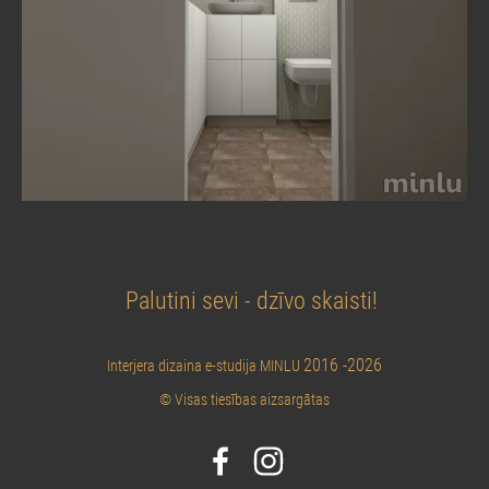
Palutini sevi - dzīvo skaisti!
2016 -2026
Interjera dizaina e-studija MINLU
© Visas tiesības aizsargātas