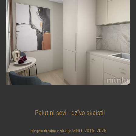
Palutini sevi - dzīvo skaisti!
2016 -2026
Interjera dizaina e-studija MINLU