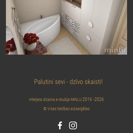
Palutini sevi - dzīvo skaisti!
2016 -2026
Interjera dizaina e-studija MINLU
© Visas tiesības aizsargātas