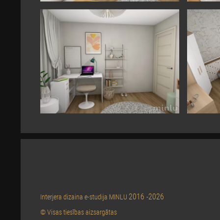
2016 -2026
Interjera dizaina e-studija MINLU
© Visas tiesības aizsargātas