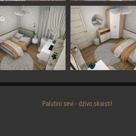
Palutini sevi - dzīvo skaisti!