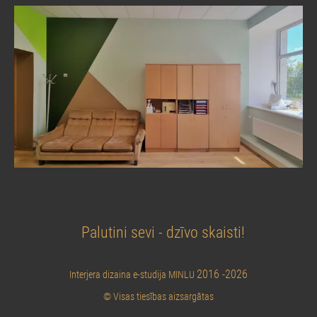
Palutini sevi - dzīvo skaisti!
2016 -2026
Interjera dizaina e-studija MINLU
© Visas tiesības aizsargātas