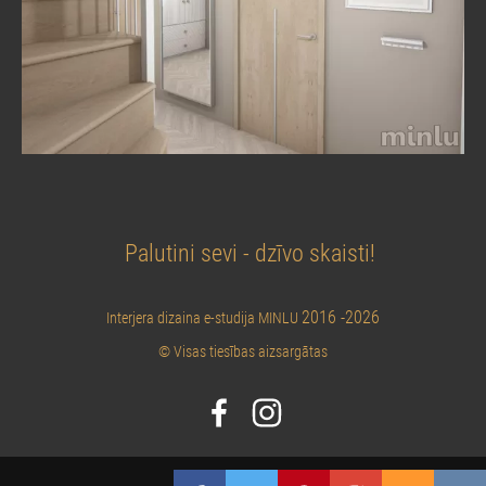
Palutini sevi - dzīvo skaisti!
2016 -2026
Interjera dizaina e-studija MINLU
© Visas tiesības aizsargātas