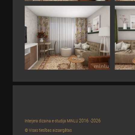
2016 -2026
Interjera dizaina e-studija MINLU
© Visas tiesības aizsargātas