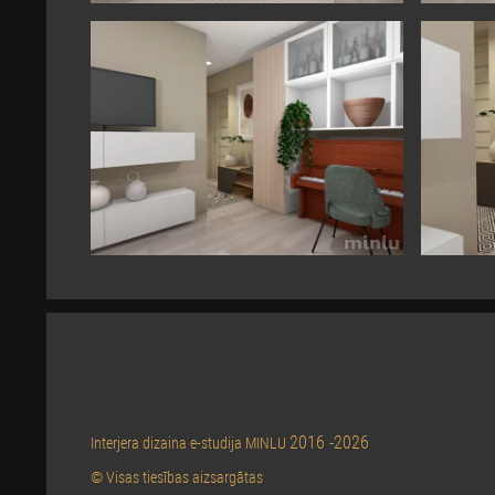
2016 -2026
Interjera dizaina e-studija MINLU
© Visas tiesības aizsargātas