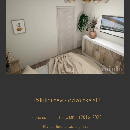
Palutini sevi - dzīvo skaisti!
2016 -2026
Interjera dizaina e-studija MINLU
© Visas tiesības aizsargātas