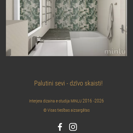
Palutini sevi - dzīvo skaisti!
2016 -2026
Interjera dizaina e-studija MINLU
© Visas tiesības aizsargātas