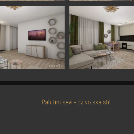
Palutini sevi - dzīvo skaisti!