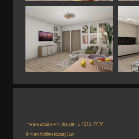
2016 -2026
Interjera dizaina e-studija MINLU
© Visas tiesības aizsargātas