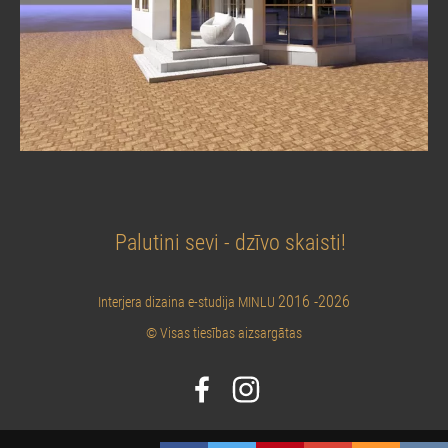
Palutini sevi - dzīvo skaisti!
2016 -2026
Interjera dizaina e-studija MINLU
© Visas tiesības aizsargātas