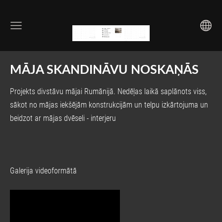
MĀJA SKANDINĀVU NOSKAŅĀS
Projekts divstāvu mājai Rumānijā. Nedēļas laikā saplānots viss,
sākot no mājas iekšējām konstrukcijām un telpu izkārtojuma un
beidzot ar mājas dvēseli - interjeru
Galerija videoformātā