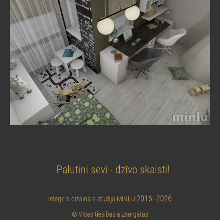
Palutini sevi - dzīvo skaisti!
2016 -2026
Interjera dizaina e-studija MINLU
© Visas tiesības aizsargātas