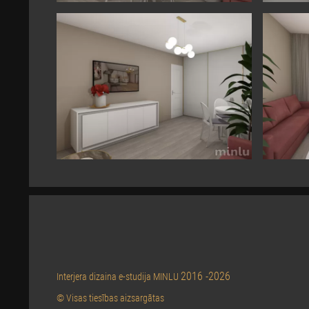
2016 -2026
Interjera dizaina e-studija MINLU
© Visas tiesības aizsargātas