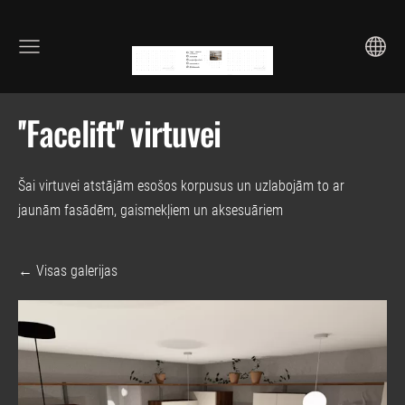
''Facelift'' virtuvei
Šai virtuvei atstājām esošos korpusus un uzlabojām to ar
jaunām fasādēm, gaismekļiem un aksesuāriem
Visas galerijas