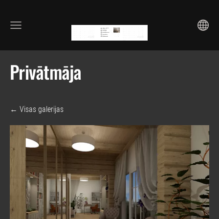
Privātmāja
Visas galerijas