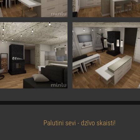
Palutini sevi - dzīvo skaisti!