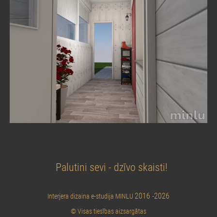
Palutini sevi - dzīvo skaisti!
2016 -2026
Interjera dizaina e-studija MINLU
© Visas tiesības aizsargātas