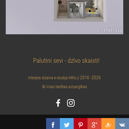
Palutini sevi - dzīvo skaisti!
2016 -2026
Interjera dizaina e-studija MINLU
© Visas tiesības aizsargātas