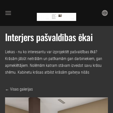
Interjers pašvaldības ēkai
Liekas - nu ko interesantu var izprojektēt pašvaldības ēkā?
Krāsām jābūt neitrālām un patīkamām gan darbiniekiem, gan
apmeklētājiem. Nolēmām katram stāvam izveidot savu krāsu
shēmu. Kabinetu krāsas atbilst krāsām gaiteņa nišās
Visas galerijas