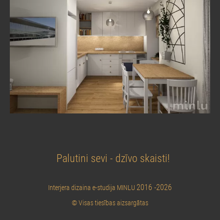
Palutini sevi - dzīvo skaisti!
2016 -2026
Interjera dizaina e-studija MINLU
© Visas tiesības aizsargātas